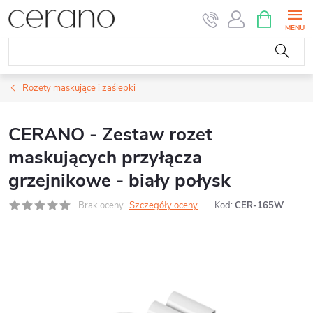
Przejść
KOSZYK
do
treści
Rozety maskujące i zaślepki
CERANO - Zestaw rozet
maskujących przyłącza
grzejnikowe - biały połysk
Brak oceny
Szczegóły oceny
Kod:
CER-165W