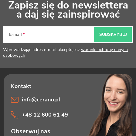
Zapisz się do newslettera
t
a daj się zainspirować
o
p
E-mail
SUBSKRYBUJ
k
Wprowadzając adres e-mail, akceptujesz
warunki ochrony danych
a
osobowych
info
@
cerano.pl
+48 12 600 61 49