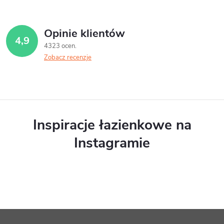
Opinie klientów
4,9
4323 ocen
Zobacz recenzje
Inspiracje łazienkowe na
Instagramie
S