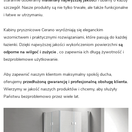
starannie dobieramy
materiały najwyższej jakości
i dbamy o każdy
szczegół. Nasze produkty są nie tylko trwałe, ale także funkcjonalne
i łatwe w utrzymaniu.
Kabiny prysznicowe Cerano wyróżniają się eleganckim
wzornictwem i praktycznymi rozwiązaniami, które pasują do każdej
łazienki. Dzięki najwyższej jakości wykończeniom powierzchni
są
odporne na wilgoć i zużycie
, co zapewnia ich długą żywotność i
bezproblemowe użytkowanie.
Aby zapewnić naszym klientom maksymalny spokój ducha,
oferujemy
przedłużoną gwarancję i profesjonalną obsługę klienta.
Wierzymy w jakość naszych produktów i chcemy, aby służyły
Państwu bezproblemowo przez wiele lat.