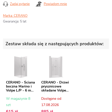
Zadaj pytanie
Powiadom mnie
Marka:
CERANO
Gwarancja
:
5 lat
Zestaw składa się z następujących produktów:
CERANO - Ściana
CERANO - Drzwi
boczna Marino i
prysznicowe
Volpe L/P - 6 mm
składane Volpe
- chrom, szkło
L/P - 6 mm -
transparentne -
chrom, szkło
W magazynie 8
Dostępne od
100x190 cm
transparentne -
szt
17.08.2026
90x190 cm
615 zł
885 zł