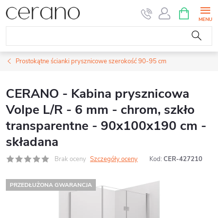
Przejść
KOSZYK
do
treści
Prostokątne ścianki prysznicowe szerokość 90-95 cm
CERANO - Kabina prysznicowa
Volpe L/R - 6 mm - chrom, szkło
transparentne - 90x100x190 cm -
składana
Brak oceny
Szczegóły oceny
Kod:
CER-427210
PRZEDŁUŻONA GWARANCJA