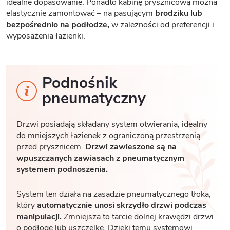
idealne dopasowanie. Ponadto kabinę prysznicową można
elastycznie zamontować – na pasującym
brodziku lub
bezpośrednio na podłodze,
w zależności od preferencji i
wyposażenia łazienki.
Podnośnik
pneumatyczny
Drzwi posiadają składany system otwierania, idealny
do mniejszych łazienek z ograniczoną przestrzenią
przed prysznicem.
Drzwi zawieszone są na
wpuszczanych zawiasach z pneumatycznym
systemem podnoszenia.
System ten działa na zasadzie pneumatycznego tłoka,
który
automatycznie unosi skrzydło drzwi podczas
manipulacji.
Zmniejsza to tarcie dolnej krawędzi drzwi
o podłogę lub uszczelkę. Dzięki temu systemowi