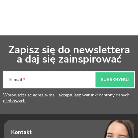
S
Zapisz się do newslettera
t
a daj się zainspirować
o
p
E-mail
SUBSKRYBUJ
k
Wprowadzając adres e-mail, akceptujesz
warunki ochrony danych
a
osobowych