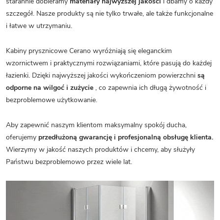
starannie dobieramy
materiały najwyższej jakości
i dbamy o każdy
szczegół. Nasze produkty są nie tylko trwałe, ale także funkcjonalne
i łatwe w utrzymaniu.
Kabiny prysznicowe Cerano wyróżniają się eleganckim
wzornictwem i praktycznymi rozwiązaniami, które pasują do każdej
łazienki. Dzięki najwyższej jakości wykończeniom powierzchni
są
odporne na wilgoć i zużycie
, co zapewnia ich długą żywotność i
bezproblemowe użytkowanie.
Aby zapewnić naszym klientom maksymalny spokój ducha,
oferujemy
przedłużoną gwarancję i profesjonalną obsługę klienta.
Wierzymy w jakość naszych produktów i chcemy, aby służyły
Państwu bezproblemowo przez wiele lat.