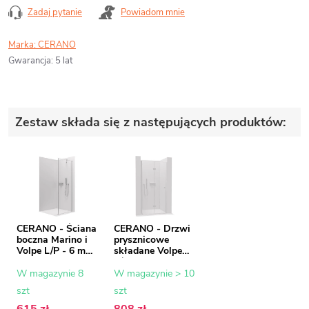
Zadaj pytanie
Powiadom mnie
Marka:
CERANO
Gwarancja
:
5 lat
Zestaw składa się z następujących produktów:
CERANO - Ściana
CERANO - Drzwi
boczna Marino i
prysznicowe
Volpe L/P - 6 mm
składane Volpe
- chrom, szkło
L/P - 6 mm -
transparentne -
chrom, szkło
W magazynie 8
W magazynie > 10
100x190 cm
transparentne -
szt
szt
70x190 cm
615 zł
808 zł