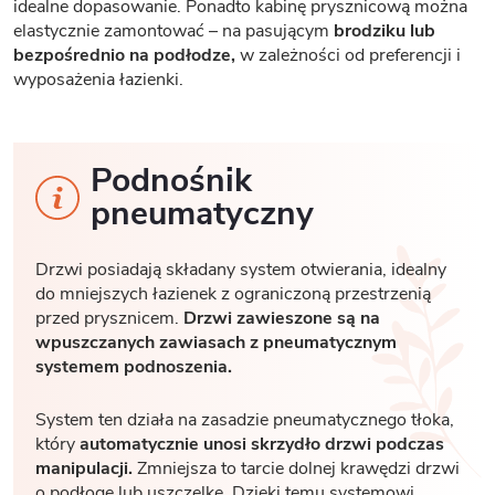
idealne dopasowanie. Ponadto kabinę prysznicową można
elastycznie zamontować – na pasującym
brodziku lub
bezpośrednio na podłodze,
w zależności od preferencji i
wyposażenia łazienki.
Podnośnik
pneumatyczny
Drzwi posiadają składany system otwierania, idealny
do mniejszych łazienek z ograniczoną przestrzenią
przed prysznicem.
Drzwi zawieszone są na
wpuszczanych zawiasach z pneumatycznym
systemem podnoszenia.
System ten działa na zasadzie pneumatycznego tłoka,
który
automatycznie unosi skrzydło drzwi podczas
manipulacji.
Zmniejsza to tarcie dolnej krawędzi drzwi
o podłogę lub uszczelkę. Dzięki temu systemowi