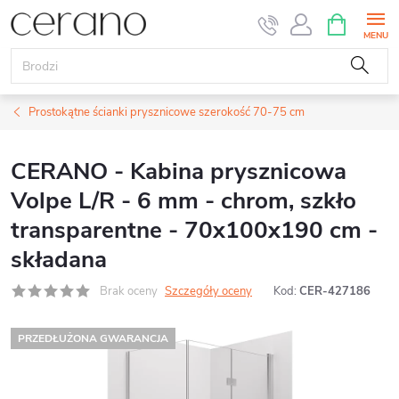
Przejść
KOSZYK
do
treści
Prostokątne ścianki prysznicowe szerokość 70-75 cm
CERANO - Kabina prysznicowa
Volpe L/R - 6 mm - chrom, szkło
transparentne - 70x100x190 cm -
składana
Brak oceny
Szczegóły oceny
Kod:
CER-427186
PRZEDŁUŻONA GWARANCJA