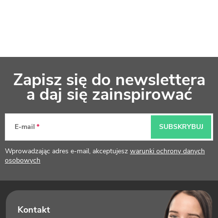
S
Zapisz się do newslettera
t
a daj się zainspirować
o
p
E-mail
SUBSKRYBUJ
k
Wprowadzając adres e-mail, akceptujesz
warunki ochrony danych
a
osobowych