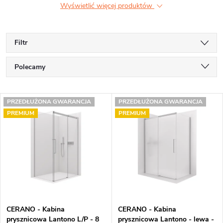
Wyświetlić więcej produktów
Filtr
S
Polecamy
o
Najtańsze
L
r
PRZEDŁUŻONA GWARANCJA
PRZEDŁUŻONA GWARANCJA
Najdroższe
PREMIUM
PREMIUM
i
t
Najczęściej sprzedawane
s
o
Alfabetycznie
t
w
a
a
p
n
CERANO - Kabina
CERANO - Kabina
r
i
prysznicowa Lantono L/P - 8
prysznicowa Lantono - lewa -