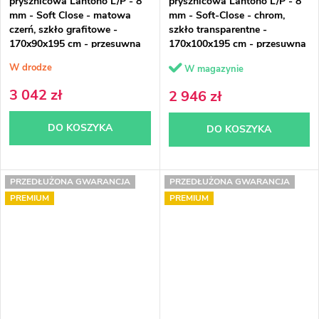
prysznicowa Lantono L/P - 8
prysznicowa Lantono L/P - 8
mm - Soft Close - matowa
mm - Soft-Close - chrom,
czerń, szkło grafitowe -
szkło transparentne -
170x90x195 cm - przesuwna
170x100x195 cm - przesuwna
W drodze
W magazynie
3 042 zł
2 946 zł
DO KOSZYKA
DO KOSZYKA
PRZEDŁUŻONA GWARANCJA
PRZEDŁUŻONA GWARANCJA
PREMIUM
PREMIUM