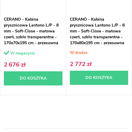
CERANO - Kabina
CERANO - Kabina
prysznicowa Lantono L/P - 8
prysznicowa Lantono L/P - 8
mm - Soft-Close - matowa
mm - Soft-Close - matowa
czerń, szkło transparentne -
czerń, szkło transparentne -
170x70x195 cm - przesuwna
170x80x195 cm - przesuwna
W drodze
W magazynie
2 772 zł
2 676 zł
DO KOSZYKA
DO KOSZYKA
K
o