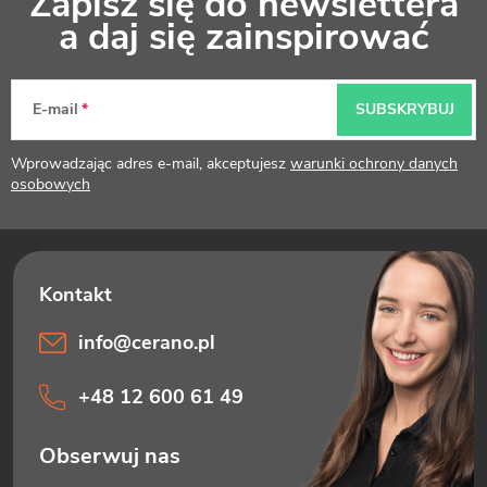
Zapisz się do newslettera
t
a daj się zainspirować
o
p
E-mail
SUBSKRYBUJ
k
Wprowadzając adres e-mail, akceptujesz
warunki ochrony danych
a
osobowych
info
@
cerano.pl
+48 12 600 61 49