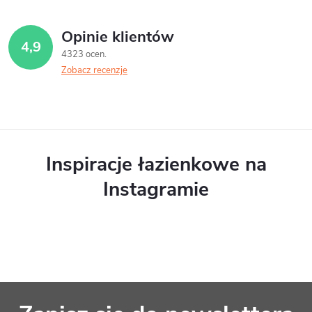
n
t
Opinie klientów
4,9
r
4323 ocen
Zobacz recenzje
o
l
k
i
Inspiracje łazienkowe na
l
Instagramie
i
s
t
y
S