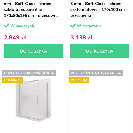
mm - Soft-Close - chrom,
8 mm - Soft-Close - chrom,
o
e
szkło transparentne -
szkło matowe - 170x100 cm -
170x90x195 cm - przesuwna
przesuwna
d
p
W magazynie
W magazynie
u
r
2 849 zł
3 138 zł
k
o
DO KOSZYKA
DO KOSZYKA
t
d
ó
u
PRZEDŁUŻONA GWARANCJA
PRZEDŁUŻONA GWARANCJA
w
k
PREMIUM
PREMIUM
t
ó
w