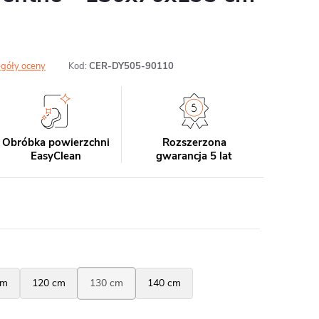
góły oceny
Kod:
CER-DY505-90110
Obróbka powierzchni
Rozszerzona
EasyClean
gwarancja 5 lat