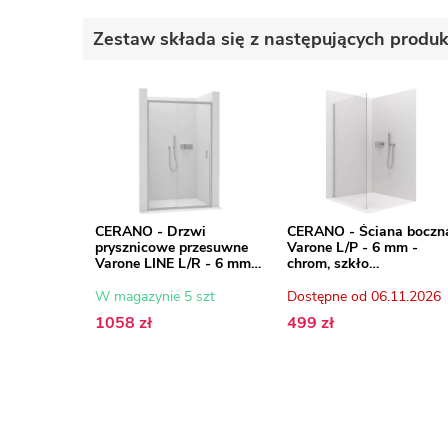
Zestaw składa się z następujących produ
CERANO - Drzwi
CERANO - Ściana boczn
prysznicowe przesuwne
Varone L/P - 6 mm -
Varone LINE L/R - 6 mm -
chrom, szkło
chrom, szkło
transparentne - 70x195
transparentne - 130x195
cm
W magazynie 5 szt
Dostępne od 06.11.2026
cm
1058 zł
499 zł