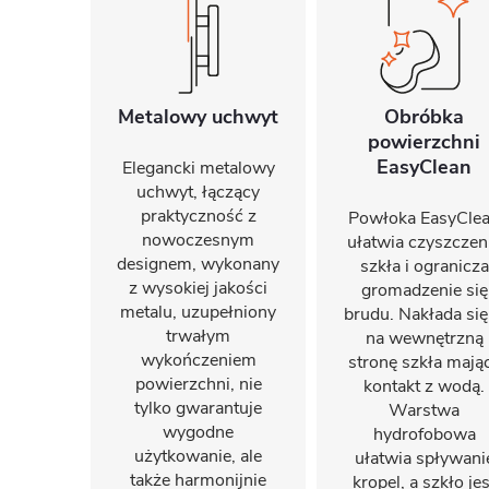
Metalowy uchwyt
Obróbka
powierzchni
EasyClean
Elegancki metalowy
uchwyt, łączący
praktyczność z
Powłoka EasyCle
nowoczesnym
ułatwia czyszczen
designem, wykonany
szkła i ogranicza
z wysokiej jakości
gromadzenie się
metalu, uzupełniony
brudu. Nakłada się
trwałym
na wewnętrzną
wykończeniem
stronę szkła mają
powierzchni, nie
kontakt z wodą.
tylko gwarantuje
Warstwa
wygodne
hydrofobowa
użytkowanie, ale
ułatwia spływani
także harmonijnie
kropel, a szkło jes