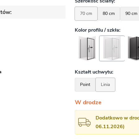
któw:
a
W drodze
Dodatkowo w drodz
06.11.2026)