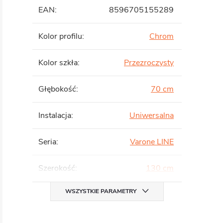
EAN
:
8596705155289
Kolor profilu
:
Chrom
Kolor szkła
:
Przezroczysty
Głębokość
:
70 cm
Instalacja
:
Uniwersalna
Seria
:
Varone LINE
Szerokość
:
130 cm
WSZYSTKIE PARAMETRY