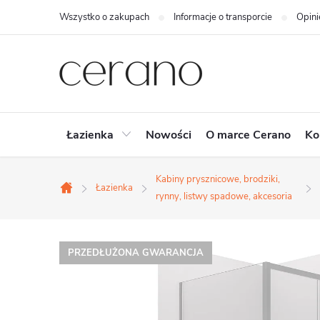
Przejść
Wszystko o zakupach
Informacje o transporcie
Opini
do
treści
Łazienka
Nowości
O marce Cerano
Ko
Kabiny prysznicowe, brodziki,
Łazienka
Home
rynny, listwy spadowe, akcesoria
PRZEDŁUŻONA GWARANCJA