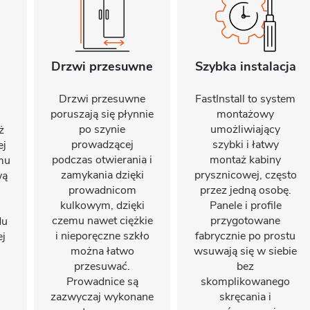
Drzwi przesuwne
Szybka instalacja
Drzwi przesuwne
FastInstall to system
poruszają się płynnie
montażowy
po szynie
umożliwiający
ż
prowadzącej
szybki i łatwy
ej
podczas otwierania i
montaż kabiny
emu
zamykania dzięki
prysznicowej, często
wą
prowadnicom
przez jedną osobę.
kulkowym, dzięki
Panele i profile
czemu nawet ciężkie
przygotowane
du
i nieporęczne szkło
fabrycznie po prostu
ej
można łatwo
wsuwają się w siebie
przesuwać.
bez
Prowadnice są
skomplikowanego
zazwyczaj wykonane
skręcania i