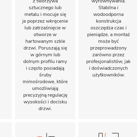
z tworzywa
wyrównywania.
sztucznego lub
Stabilna i
metalu i mocuje się
wodoodporna
je poprzez wkręcenie
konstrukcja
lub zatrzaśnięcie w
oszczędza czas i
otworze w
pieniądze, a montaż
hartowanym szkle
może być
drzwi. Poruszają się
przeprowadzony
w górnym lub
zarówno przez
dolnym profilu ramy
profesjonalistów, jak
i często posiadają
i doświadczonych
śruby
użytkowników.
mimośrodowe, które
umożliwiają
precyzyjną regulację
wysokości i docisku
drzwi.