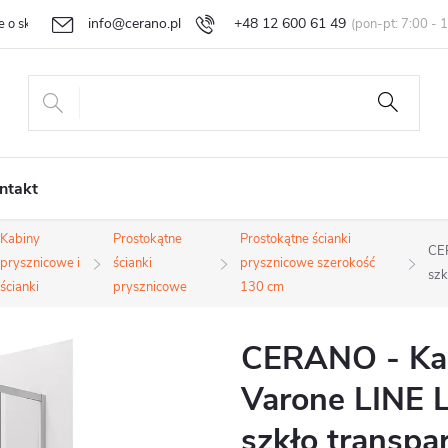
info@cerano.pl
+48 12 600 61 49
e o sklepie
Indywidualna wycena
Zwroty i reklamacje
Regula
ntakt
Kabiny
Prostokątne
Prostokątne ścianki
CER
prysznicowe i
ścianki
prysznicowe szerokość
szk
ścianki
prysznicowe
130 cm
CERANO - Kab
Varone LINE L
szkło transp