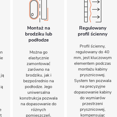
Montaż na
Regulowany
brodziku lub
profil ścienny
podłodze
Profil ścienny,
regulowany do 40
an
Można go
mm, jest kluczowym
ie
elastycznie
elementem podczas
zamontować
montażu kabiny
zarówno na
prysznicowej.
 ją
brodziku, jak i
System ten pozwala
bezpośrednio na
na precyzyjne
cą
podłodze. Jego
dopasowanie kabiny
uniwersalna
do wymiarów
konstrukcja pozwala
przestrzeni
na dopasowanie do
prysznicowej,
e
różnych
kompensując
t
pomieszczeń,