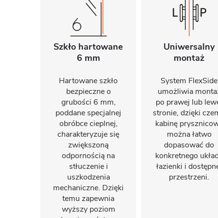
Szkło hartowane
Uniwersalny
6 mm
montaż
Hartowane szkło
System FlexSide
bezpieczne o
umożliwia monta
grubości 6 mm,
po prawej lub lew
poddane specjalnej
stronie, dzięki cz
obróbce cieplnej,
kabinę prysznico
charakteryzuje się
można łatwo
zwiększoną
dopasować do
odpornością na
konkretnego ukła
stłuczenie i
łazienki i dostępn
uszkodzenia
przestrzeni.
mechaniczne. Dzięki
temu zapewnia
wyższy poziom