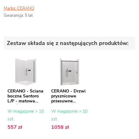
Marka:
CERANO
Gwarancja
:
5 lat
Zestaw składa się z następujących produktów:
CERANO - Ściana
CERANO - Drzwi
boczna Santoro
prysznicowe
L/P - matowa
przesuwne
czerń, szkło
Santoro L/P - 6
transparentne -
mm - matowa
W magazynie > 10
W magazynie > 10
90x195 cm
czerń, szkło
szt
szt
transparentne -
130x195 cm
557 zł
1058 zł