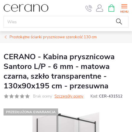
Przejść
KOSZYK
do
treści
Prostokątne ścianki prysznicowe szerokość 130 cm
CERANO - Kabina prysznicowa
Santoro L/P - 6 mm - matowa
czarna, szkło transparentne -
130x90x195 cm - przesuwna
Brak oceny
Szczegóły oceny
Kod:
CER-431512
PRZEDŁUŻONA GWARANCJA