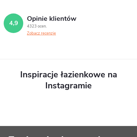
Opinie klientów
4,9
4323 ocen
Zobacz recenzje
Inspiracje łazienkowe na
Instagramie
S