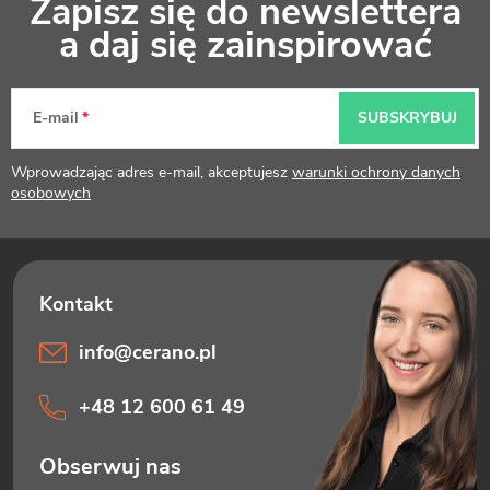
Zapisz się do newslettera
t
a daj się zainspirować
o
p
E-mail
SUBSKRYBUJ
k
Wprowadzając adres e-mail, akceptujesz
warunki ochrony danych
a
osobowych
info
@
cerano.pl
+48 12 600 61 49