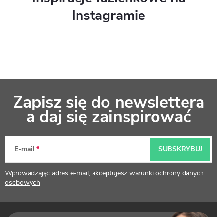
Instagramie
S
Zapisz się do newslettera
t
a daj się zainspirować
o
p
E-mail
SUBSKRYBUJ
k
Wprowadzając adres e-mail, akceptujesz
warunki ochrony danych
a
osobowych