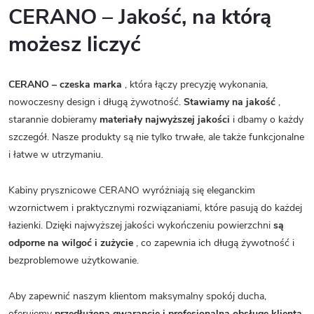
CERANO – Jakość, na którą
możesz liczyć
CERANO – czeska marka
, która łączy precyzję wykonania,
nowoczesny design i długą żywotność.
Stawiamy na jakość
,
starannie dobieramy
materiały najwyższej jakości
i dbamy o każdy
szczegół. Nasze produkty są nie tylko trwałe, ale także funkcjonalne
i łatwe w utrzymaniu.
Kabiny prysznicowe CERANO wyróżniają się eleganckim
wzornictwem i praktycznymi rozwiązaniami, które pasują do każdej
łazienki. Dzięki najwyższej jakości wykończeniu powierzchni
są
odporne na wilgoć i zużycie
, co zapewnia ich długą żywotność i
bezproblemowe użytkowanie.
Aby zapewnić naszym klientom maksymalny spokój ducha,
oferujemy
przedłużoną gwarancję i profesjonalną obsługę klienta.