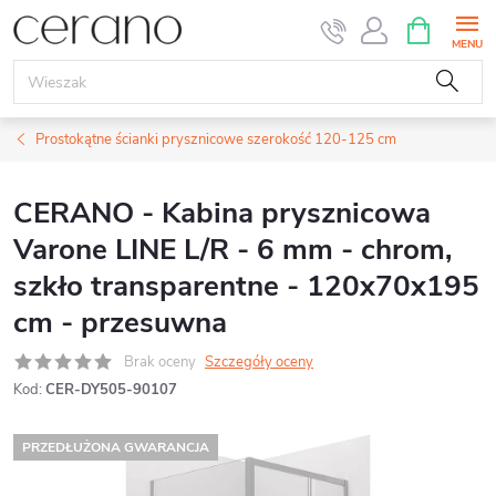
Przejść
KOSZYK
do
treści
Prostokątne ścianki prysznicowe szerokość 120-125 cm
CERANO - Kabina prysznicowa
Varone LINE L/R - 6 mm - chrom,
szkło transparentne - 120x70x195
cm - przesuwna
Brak oceny
Szczegóły oceny
Kod:
CER-DY505-90107
PRZEDŁUŻONA GWARANCJA