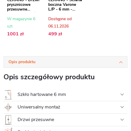
prysznicowe
boczna Varone
przesuwne
L/P - 6 mm -
Varone LINE L/R -
chrom, szkło
6 mm - chrom,
transparentne -
W magazynie 6
Dostępne od
szkło
70x195 cm
szt
06.11.2026
transparentne -
120x195 cm
1001 zł
499 zł
Opis produktu
Opis szczegółowy produktu
Szkło hartowane 6 mm
Uniwersalny montaż
Drzwi przesuwne