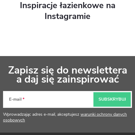
Inspiracje łazienkowe na
Instagramie
S
Zapisz się do newslettera
t
a daj się zainspirować
o
p
E-mail
SUBSKRYBUJ
k
Wprowadzając adres e-mail, akceptujesz
warunki ochrony danych
a
osobowych