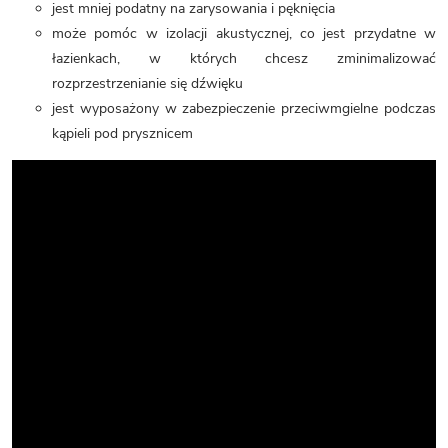
jest mniej podatny na zarysowania i pęknięcia
może pomóc
w izolacji akustycznej, co jest przydatne w
łazienkach, w których chcesz zminimalizować
rozprzestrzenianie się dźwięku
jest wyposażony w zabezpieczenie przeciwmgielne podczas
kąpieli pod prysznicem