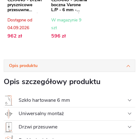
prysznicowe
boczna Varone
przesuwne
L/P - 6 mm -
Varone LINE L/R -
matowa czerń,
6 mm - matowa
szkło
Dostępne od
W magazynie 9
czerń, szkło
transparentne -
04.09.2026
szt
transparentne -
100x195 cm
110x195 cm
962 zł
596 zł
Opis produktu
Opis szczegółowy produktu
Szkło hartowane 6 mm
Uniwersalny montaż
Drzwi przesuwne