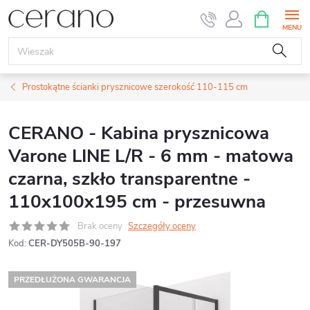
Przejść
KOSZYK
do
treści
Prostokątne ścianki prysznicowe szerokość 110-115 cm
CERANO - Kabina prysznicowa
Varone LINE L/R - 6 mm - matowa
czarna, szkło transparentne -
110x100x195 cm - przesuwna
Brak oceny
Szczegóły oceny
Kod:
CER-DY505B-90-197
PRZEDŁUŻONA GWARANCJA