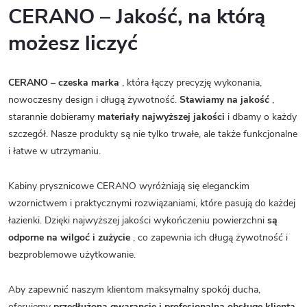
CERANO – Jakość, na którą
możesz liczyć
CERANO – czeska marka
, która łączy precyzję wykonania,
nowoczesny design i długą żywotność.
Stawiamy na jakość
,
starannie dobieramy
materiały najwyższej jakości
i dbamy o każdy
szczegół. Nasze produkty są nie tylko trwałe, ale także funkcjonalne
i łatwe w utrzymaniu.
Kabiny prysznicowe CERANO wyróżniają się eleganckim
wzornictwem i praktycznymi rozwiązaniami, które pasują do każdej
łazienki. Dzięki najwyższej jakości wykończeniu powierzchni
są
odporne na wilgoć i zużycie
, co zapewnia ich długą żywotność i
bezproblemowe użytkowanie.
Aby zapewnić naszym klientom maksymalny spokój ducha,
oferujemy
przedłużoną gwarancję i profesjonalną obsługę klienta.