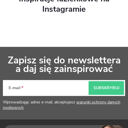
Instagramie
S
Zapisz się do newslettera
t
a daj się zainspirować
o
p
E-mail
SUBSKRYBUJ
k
Wprowadzając adres e-mail, akceptujesz
warunki ochrony danych
a
osobowych