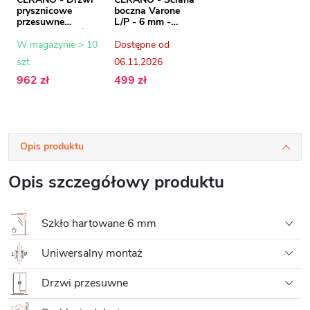
prysznicowe
boczna Varone
przesuwne
L/P - 6 mm -
Varone LINE L/R -
chrom, szkło
6 mm - chrom,
transparentne -
W magazynie > 10
Dostępne od
szkło
70x195 cm
szt
06.11.2026
transparentne -
110x195 cm
962 zł
499 zł
Opis produktu
Opis szczegółowy produktu
Szkło hartowane 6 mm
Uniwersalny montaż
Drzwi przesuwne