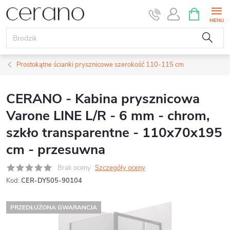
Przejść
KOSZYK
do
treści
Prostokątne ścianki prysznicowe szerokość 110-115 cm
CERANO - Kabina prysznicowa
Varone LINE L/R - 6 mm - chrom,
szkło transparentne - 110x70x195
cm - przesuwna
Brak oceny
Szczegóły oceny
Kod:
CER-DY505-90104
PRZEDŁUŻONA GWARANCJA