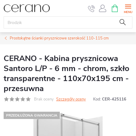
Przejść
KOSZYK
do
treści
Prostokątne ścianki prysznicowe szerokość 110-115 cm
CERANO - Kabina prysznicowa
Santoro L/P - 6 mm - chrom, szkło
transparentne - 110x70x195 cm -
przesuwna
Brak oceny
Szczegóły oceny
Kod:
CER-425116
PRZEDŁUŻONA GWARANCJA