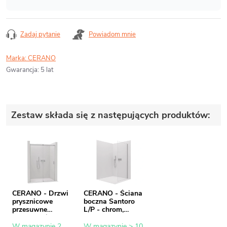
Zadaj pytanie
Powiadom mnie
Marka:
CERANO
Gwarancja
:
5 lat
Zestaw składa się z następujących produktów:
CERANO - Drzwi
CERANO - Ściana
prysznicowe
boczna Santoro
przesuwne
L/P - chrom,
Santoro L/P - 6
szkło
mm - chrom,
transparentne -
W magazynie 2
W magazynie > 10