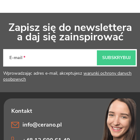
S
Zapisz się do newslettera
t
a daj się zainspirować
o
p
E-mail
SUBSKRYBUJ
k
Wprowadzając adres e-mail, akceptujesz
warunki ochrony danych
a
osobowych
info
@
cerano.pl