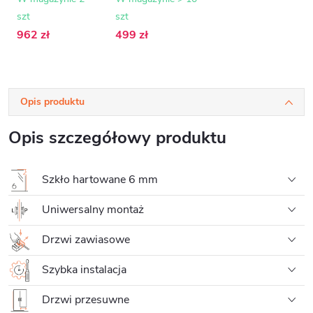
szkło
70x195 cm
szt
szt
transparentne -
110x195 cm
962 zł
499 zł
Opis produktu
Opis szczegółowy produktu
Szkło hartowane 6 mm
Uniwersalny montaż
Drzwi zawiasowe
Szybka instalacja
Drzwi przesuwne