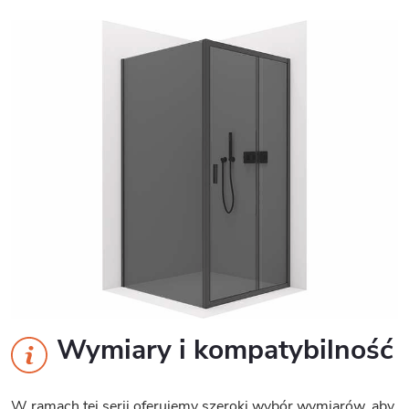
Wymiary i kompatybilność
W ramach tej serii oferujemy szeroki wybór wymiarów, aby