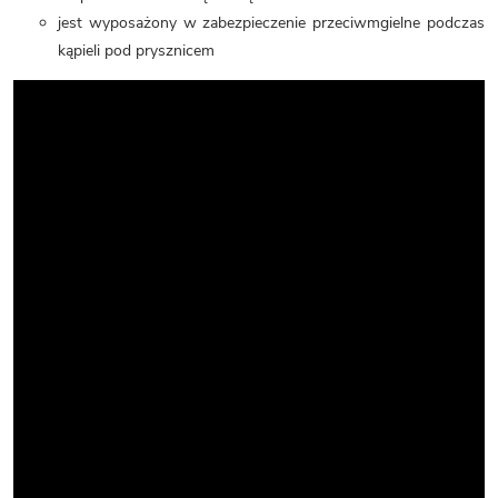
jest wyposażony w zabezpieczenie przeciwmgielne podczas
kąpieli pod prysznicem