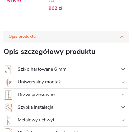
576 zł
szt
grafitowe -
100x195 cm
962 zł
Opis produktu
Opis szczegółowy produktu
Szkło hartowane 6 mm
Uniwersalny montaż
Drzwi przesuwne
Szybka instalacja
Metalowy uchwyt