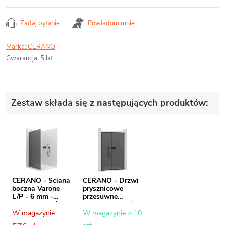
Zadaj pytanie
Powiadom mnie
Marka:
CERANO
Gwarancja
:
5 lat
Zestaw składa się z następujących produktów:
CERANO - Ściana
CERANO - Drzwi
boczna Varone
prysznicowe
L/P - 6 mm -
przesuwne
matowa czerń,
Varone LINE L/R -
szkło grafitowe -
6 mm - matowa
W magazynie
W magazynie > 10
80x195 cm
czerń, szkło