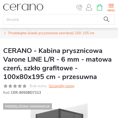
Przejść
KOSZYK
do
treści
Prostokątne ścianki prysznicowe szerokość 100-105 cm
CERANO - Kabina prysznicowa
Varone LINE L/R - 6 mm - matowa
czerń, szkło grafitowe -
100x80x195 cm - przesuwna
Brak oceny
Szczegóły oceny
Kod:
CER-8050BD7213
PRZEDŁUŻONA GWARANCJA