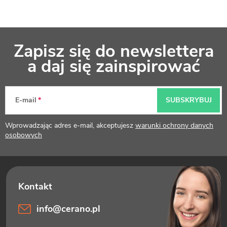
S
Zapisz się do newslettera
t
a daj się zainspirować
o
p
E-mail
SUBSKRYBUJ
k
Wprowadzając adres e-mail, akceptujesz
warunki ochrony danych
a
osobowych
info
@
cerano.pl