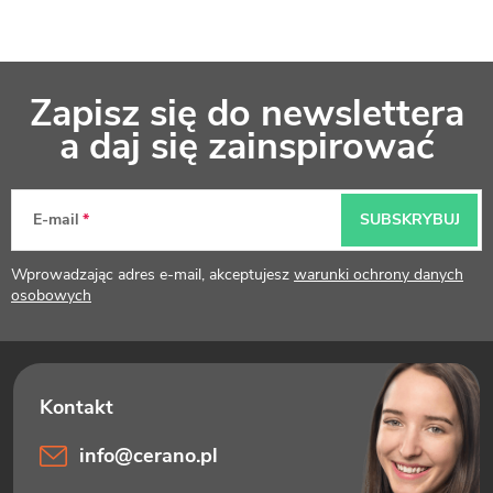
S
Zapisz się do newslettera
t
a daj się zainspirować
o
p
E-mail
SUBSKRYBUJ
k
Wprowadzając adres e-mail, akceptujesz
warunki ochrony danych
a
osobowych
info
@
cerano.pl