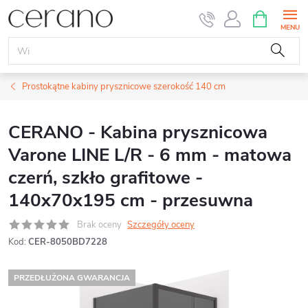
Przejść
KOSZYK
do
treści
Prostokątne kabiny prysznicowe szerokość 140 cm
CERANO - Kabina prysznicowa
Varone LINE L/R - 6 mm - matowa
czerń, szkło grafitowe -
140x70x195 cm - przesuwna
Brak oceny
Szczegóły oceny
Kod:
CER-8050BD7228
PRZEDŁUŻONA GWARANCJA