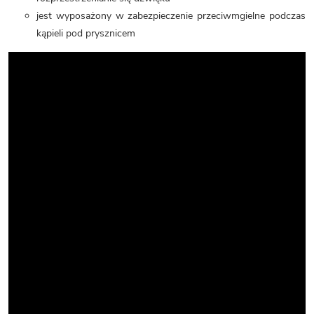
jest wyposażony w zabezpieczenie przeciwmgielne podczas
kąpieli pod prysznicem