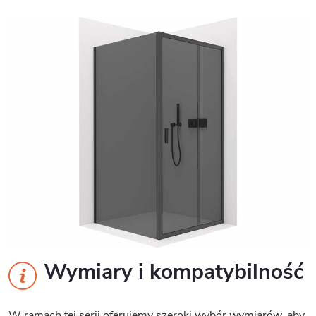
Wymiary i kompatybilność
W ramach tej serii oferujemy szeroki wybór wymiarów, aby