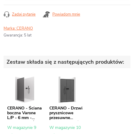
Zadaj pytanie
Powiadom mnie
Marka:
CERANO
Gwarancja
:
5 lat
Zestaw składa się z następujących produktów:
CERANO - Ściana
CERANO - Drzwi
boczna Varone
prysznicowe
L/P - 6 mm -
przesuwne
matowa czerń,
Varone LINE L/R -
szkło grafitowe -
6 mm - matowa
W magazynie 9
W magazynie 10
70x195 cm
czerń, szkło