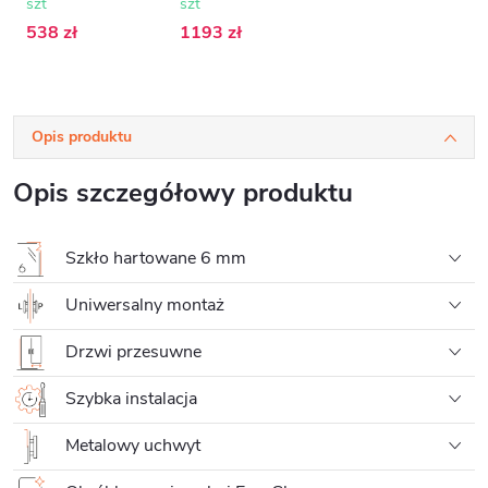
szt
szt
grafitowe -
140x195 cm
538 zł
1193 zł
Opis produktu
Opis szczegółowy produktu
Szkło hartowane 6 mm
Uniwersalny montaż
Drzwi przesuwne
Szybka instalacja
Metalowy uchwyt