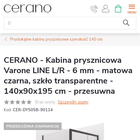
Przejść
KOSZYK
do
treści
Prostokątne kabiny prysznicowe szerokość 140 cm
CERANO - Kabina prysznicowa
Varone LINE L/R - 6 mm - matowa
czarna, szkło transparentne -
140x90x195 cm - przesuwna
Brak oceny
Szczegóły oceny
Kod:
CER-DY505B-90114
PRZEDŁUŻONA GWARANCJA