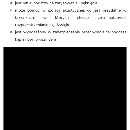
jest mniej podatny na zarysowania i pęknięcia
może pomóc
w izolacji akustycznej, co jest przydatne w
łazienkach, w których chcesz zminimalizować
rozprzestrzenianie się dźwięku
jest wyposażony w zabezpieczenie przeciwmgielne podczas
kąpieli pod prysznicem