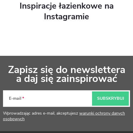
Inspiracje łazienkowe na
Instagramie
S
Zapisz się do newslettera
t
a daj się zainspirować
o
p
E-mail
SUBSKRYBUJ
k
Wprowadzając adres e-mail, akceptujesz
warunki ochrony danych
a
osobowych