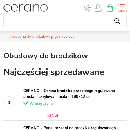
Przejść
KOSZYK
do
treści
Akcesoria do brodzików prysznicowych
Obudowy do brodzików
Najczęściej sprzedawane
CERANO – Osłona brodzika przedniego regulowana –
prosta – akrylowa – biała – 180×12 cm
W magazynie
191 zł
CERANO - Panel przedni do brodzika regulowanego -