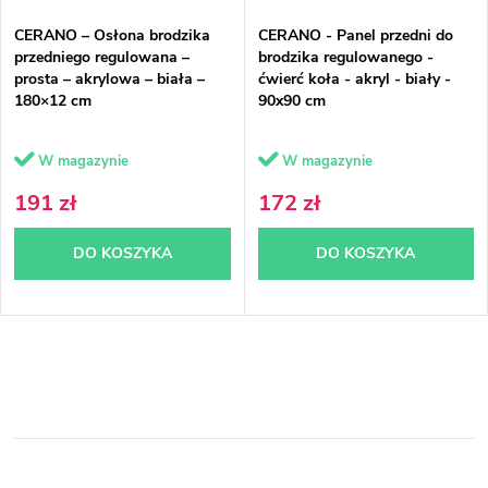
p
n
CERANO – Osłona brodzika
CERANO - Panel przedni do
r
i
przedniego regulowana –
brodzika regulowanego -
prosta – akrylowa – biała –
ćwierć koła - akryl - biały -
o
e
180×12 cm
90x90 cm
d
p
W magazynie
W magazynie
u
r
191 zł
172 zł
k
o
DO KOSZYKA
DO KOSZYKA
t
d
ó
u
w
k
K
t
o
ó
n
w