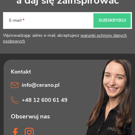
a daj się zainspirować
o
p
E-mail
SUBSKRYBUJ
k
Wprowadzając adres e-mail, akceptujesz
warunki ochrony danych
a
osobowych
info
@
cerano.pl
+48 12 600 61 49