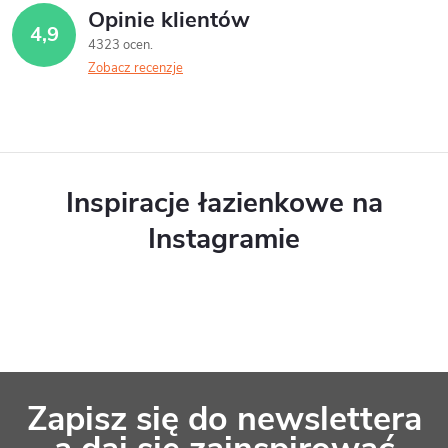
t
Opinie klientów
4,9
r
4323 ocen
Zobacz recenzje
o
l
k
i
Inspiracje łazienkowe na
l
Instagramie
i
s
t
y
S
Zapisz się do newslettera
t