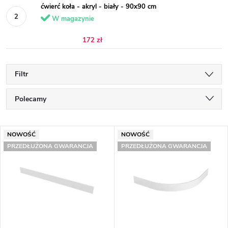
ćwierć koła - akryl - biały - 90x90 cm
W magazynie
172 zł
Filtr
S
Polecamy
o
Najtańsze
L
r
NOWOŚĆ
NOWOŚĆ
Najdroższe
PRZEDŁUŻONA GWARANCJA
PRZEDŁUŻONA GWARANCJA
i
t
Najczęściej sprzedawane
s
o
Alfabetycznie
t
w
a
a