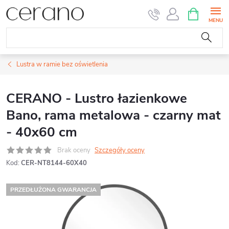
Przejść
KOSZYK
do
treści
Lustra w ramie bez oświetlenia
CERANO - Lustro łazienkowe
Bano, rama metalowa - czarny mat
- 40x60 cm
Brak oceny
Szczegóły oceny
Kod:
CER-NT8144-60X40
PRZEDŁUŻONA GWARANCJA