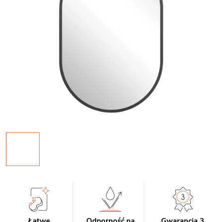
Łatwe
Odporność na
Gwarancja 3