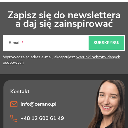
S
Zapisz się do newslettera
t
a daj się zainspirować
o
p
E-mail
SUBSKRYBUJ
k
Wprowadzając adres e-mail, akceptujesz
warunki ochrony danych
a
osobowych
info
@
cerano.pl
+48 12 600 61 49