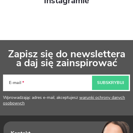
Instagramie
S
Zapisz się do newslettera
t
a daj się zainspirować
o
p
E-mail
SUBSKRYBUJ
k
Wprowadzając adres e-mail, akceptujesz
warunki ochrony danych
a
osobowych