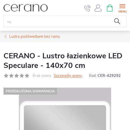
Przejść
KOSZYK
do
treści
Lustra podświetlane bez ramy
CERANO - Lustro łazienkowe LED
Speculare - 140x70 cm
Brak oceny
Szczegóły oceny
Kod:
CER-429292
PRZEDŁUŻONA GWARANCJA