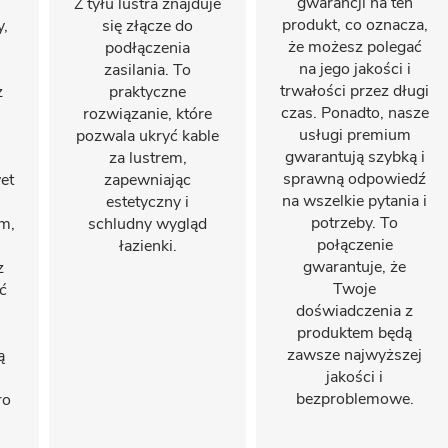
gwarancji na ten
Z tyłu lustra znajduje
produkt, co oznacza,
y,
się złącze do
że ​​możesz polegać
podłączenia
na jego jakości i
zasilania. To
trwałości przez długi
ż
praktyczne
czas. Ponadto, nasze
rozwiązanie, które
usługi premium
pozwala ukryć kable
gwarantują szybką i
za lustrem,
sprawną odpowiedź
et
zapewniając
na wszelkie pytania i
estetyczny i
potrzeby. To
em,
schludny wygląd
połączenie
łazienki.
gwarantuje, że
z
Twoje
ć
doświadczenia z
produktem będą
zawsze najwyższej
ą
jakości i
bezproblemowe.
ro