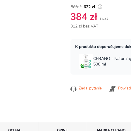
622 zł
384 zł
/ szt
312 zł bez VAT
Cena
jednostkowa:
Zadaj pytanie
Powiad
OCENA
OPINIE
MARKA
CERANO