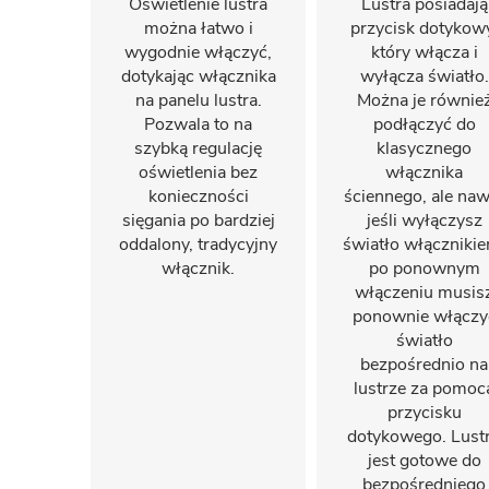
Oświetlenie lustra
Lustra posiadają
można łatwo i
przycisk dotykow
wygodnie włączyć,
który włącza i
dotykając włącznika
wyłącza światło.
na panelu lustra.
Można je równie
Pozwala to na
podłączyć do
szybką regulację
klasycznego
oświetlenia bez
włącznika
konieczności
ściennego, ale naw
sięgania po bardziej
jeśli wyłączysz
oddalony, tradycyjny
światło włączniki
włącznik.
po ponownym
włączeniu musis
ponownie włączy
światło
bezpośrednio na
lustrze za pomoc
przycisku
dotykowego. Lust
jest gotowe do
bezpośredniego