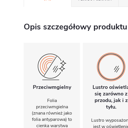
Opis szczegółowy produktu
Przeciwmgielny
Lustro oświetl
się zarówno z
przodu, jak i z
Folia
tyłu.
przeciwmgielna
(znana również jako
folia antyparowa) to
Lustro wyposażo
cienka warstwa
jest w oświetleni