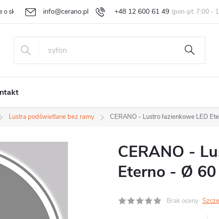
info@cerano.pl
+48 12 600 61 49
e o sklepie
Indywidualna wycena
Zwroty i reklamacje
Regula
ntakt
Lustra podświetlane bez ramy
CERANO - Lustro łazienkowe LED Ete
CERANO - Lus
Eterno - Ø 60
Brak oceny
Szcze