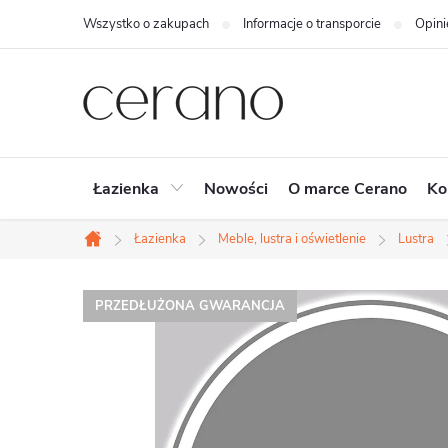
Przejść
Wszystko o zakupach
Informacje o transporcie
Opini
do
treści
Łazienka
Nowości
O marce Cerano
Ko
Łazienka
Meble, lustra i oświetlenie
Lustra
Home
PRZEDŁUŻONA GWARANCJA