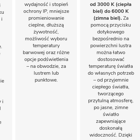
wydajność i stopień
od 3000 K (ciepła
i
ochrony IP, mniejsze
biel) do 6000 K
ku
promieniowanie
(zimna biel).
Za
 i
cieplne, dłuższą
pomocą przycisku
żywotność,
dotykowego
możliwość wyboru
bezpośrednio na
temperatury
powierzchni lustra
.
barwowej oraz różne
można łatwo
e
opcje podświetlenia
dostosować
– na obwodzie, za
temperaturę światła
lustrem lub
do własnych potrzeb
punktowe.
– od przyjemnie
ie
ciepłego światła,
tworzącego
przytulną atmosferę,
 i
po jasne, zimne
d
światło
zapewniające
e
doskonałą
widoczność. Dzięki