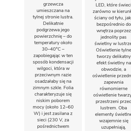
grzewcza
LED, które świec
umieszczana na
zarówno w kierun
tylnej stronie lustra.
ściany od tyłu, jak
Delikatnie
bezpośrednio do
podgrzewa jego
wnętrza poprzez
powierzchnię – do
jednolity pas
temperatury około
świetlny w lustrze
30–40°C –
Oświetlenie tyln
zapobiegając w ten
tworzy delikatny
sposób kondensacji
efekt świetlny na
wilgoci, która w
obwodzie, a
przeciwnym razie
oświetlenie przedn
osadzałaby się na
zapewnia
zimnym szkle. Folia
równomierne
charakteryzuje się
oświetlenie twarzy
niskim poborem
przestrzeni prze
mocy (około 12–60
lustrem. Oba
W) i jest zasilana z
elementy świetln
sieci (230 V, za
wzajemnie się
pośrednictwem
uzupełniają,