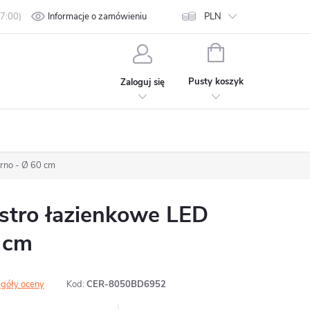
min
Polityka prywatności
Informacje o zamówieniu
Kontakt
PLN
KOSZYK
Pusty koszyk
Zaloguj się
rno - Ø 60 cm
tro łazienkowe LED
 cm
góły oceny
Kod:
CER-8050BD6952