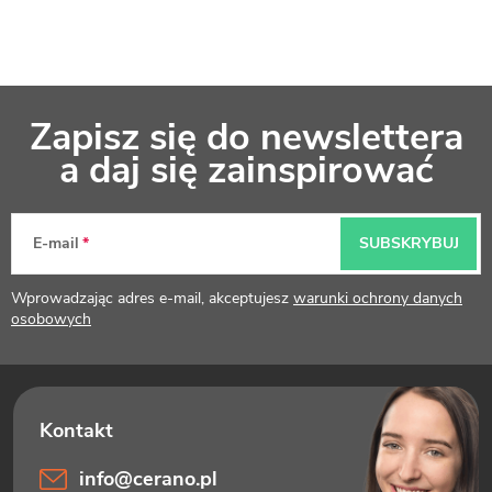
S
Zapisz się do newslettera
t
a daj się zainspirować
o
p
E-mail
SUBSKRYBUJ
k
Wprowadzając adres e-mail, akceptujesz
warunki ochrony danych
a
osobowych
info
@
cerano.pl