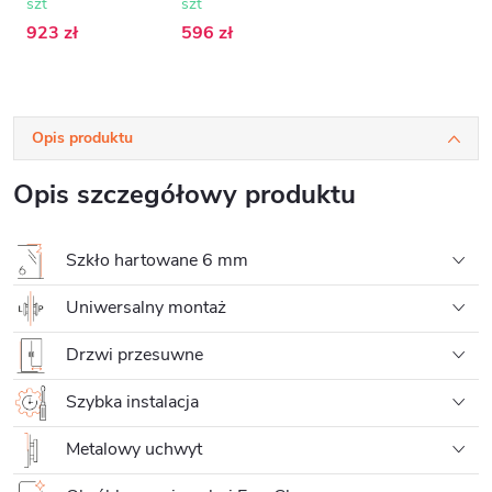
szt
szt
transparentne -
100x195 cm
923 zł
596 zł
Opis produktu
Opis szczegółowy produktu
Szkło hartowane 6 mm
Uniwersalny montaż
Drzwi przesuwne
Szybka instalacja
Metalowy uchwyt