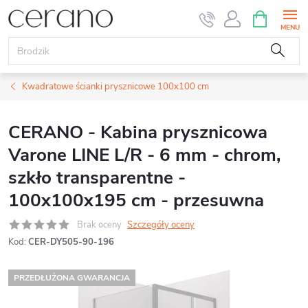
Przejść
KOSZYK
do
treści
Kwadratowe ścianki prysznicowe 100x100 cm
CERANO - Kabina prysznicowa
Varone LINE L/R - 6 mm - chrom,
szkło transparentne -
100x100x195 cm - przesuwna
Brak oceny
Szczegóły oceny
Kod:
CER-DY505-90-196
PRZEDŁUŻONA GWARANCJA