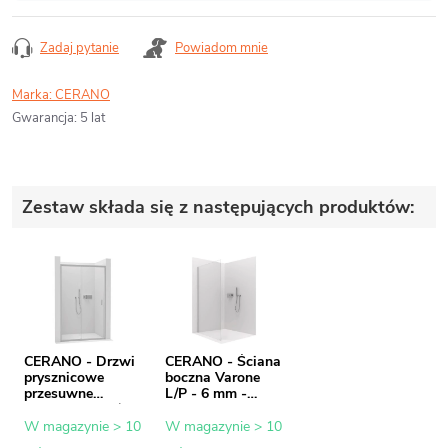
Zadaj pytanie
Powiadom mnie
Marka:
CERANO
Gwarancja
:
5 lat
Zestaw składa się z następujących produktów:
CERANO - Drzwi
CERANO - Ściana
prysznicowe
boczna Varone
przesuwne
L/P - 6 mm -
Varone LINE L/R -
chrom, szkło
6 mm - chrom,
transparentne -
W magazynie > 10
W magazynie > 10
szkło
100x195 cm