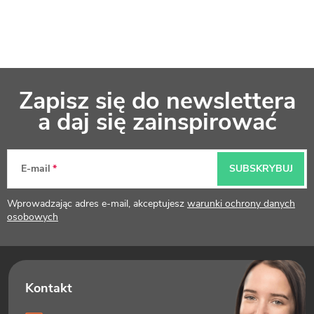
s
t
y
S
Zapisz się do newslettera
t
a daj się zainspirować
o
p
E-mail
SUBSKRYBUJ
k
Wprowadzając adres e-mail, akceptujesz
warunki ochrony danych
a
osobowych