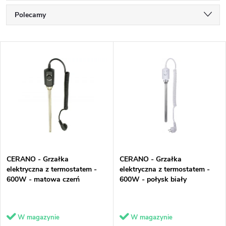
S
Polecamy
o
Najtańsze
L
r
Najdroższe
i
t
Najczęściej sprzedawane
s
o
Alfabetycznie
t
w
a
a
p
n
CERANO - Grzałka
CERANO - Grzałka
r
i
elektryczna z termostatem -
elektryczna z termostatem -
600W - matowa czerń
600W - połysk biały
o
e
d
p
W magazynie
W magazynie