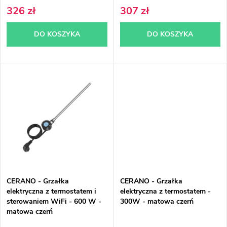
u
r
326 zł
307 zł
k
o
DO KOSZYKA
DO KOSZYKA
t
d
ó
u
w
k
t
ó
w
CERANO - Grzałka
CERANO - Grzałka
elektryczna z termostatem i
elektryczna z termostatem -
sterowaniem WiFi - 600 W -
300W - matowa czerń
matowa czerń