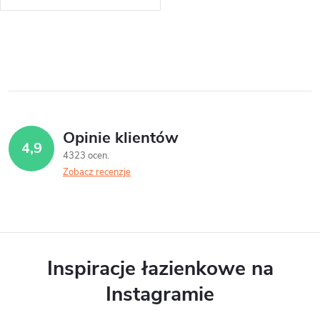
K
o
n
t
Opinie klientów
4,9
r
4323 ocen
Zobacz recenzje
o
l
k
i
Inspiracje łazienkowe na
l
Instagramie
i