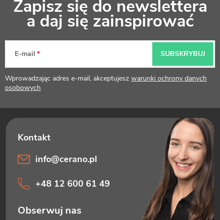
Zapisz się do newslettera
t
a daj się zainspirować
o
p
E-mail
SUBSKRYBUJ
k
Wprowadzając adres e-mail, akceptujesz
warunki ochrony danych
a
osobowych
info
@
cerano.pl
+48 12 600 61 49