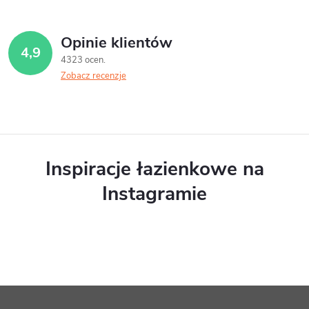
Opinie klientów
4,9
4323 ocen
Zobacz recenzje
Inspiracje łazienkowe na
Instagramie
S