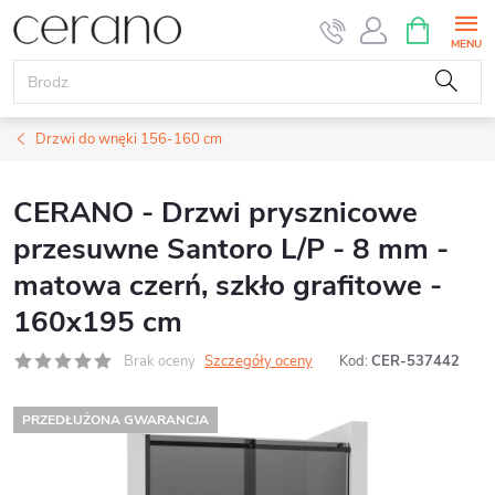
Przejść
KOSZYK
do
treści
Drzwi do wnęki 156-160 cm
CERANO - Drzwi prysznicowe
przesuwne Santoro L/P - 8 mm -
matowa czerń, szkło grafitowe -
160x195 cm
Brak oceny
Szczegóły oceny
Kod:
CER-537442
PRZEDŁUŻONA GWARANCJA