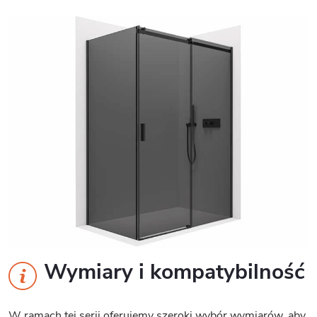
Wymiary i kompatybilność
W ramach tej serii oferujemy szeroki wybór wymiarów, aby