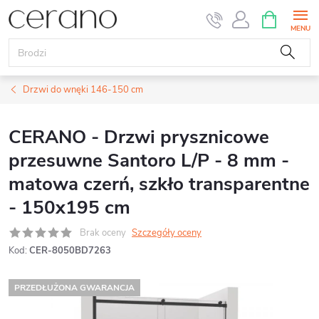
Przejść
KOSZYK
do
treści
Drzwi do wnęki 146-150 cm
CERANO - Drzwi prysznicowe
przesuwne Santoro L/P - 8 mm -
matowa czerń, szkło transparentne
- 150x195 cm
Brak oceny
Szczegóły oceny
Kod:
CER-8050BD7263
PRZEDŁUŻONA GWARANCJA