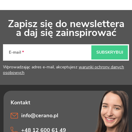
S
Zapisz się do newslettera
t
a daj się zainspirować
o
p
E-mail
SUBSKRYBUJ
k
Wprowadzając adres e-mail, akceptujesz
warunki ochrony danych
a
osobowych
info
@
cerano.pl
+48 12 600 61 49