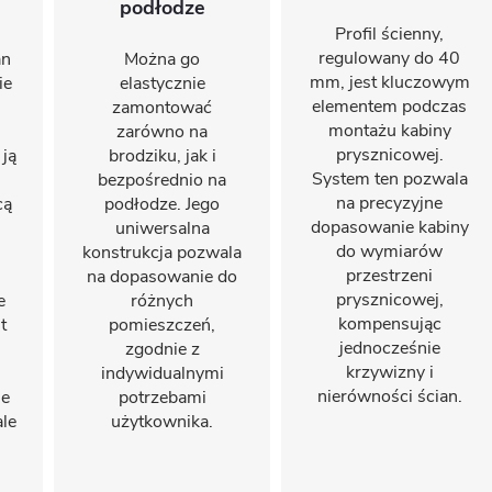
podłodze
Profil ścienny,
regulowany do 40
an
Można go
mm, jest kluczowym
ie
elastycznie
elementem podczas
zamontować
montażu kabiny
zarówno na
prysznicowej.
 ją
brodziku, jak i
System ten pozwala
bezpośrednio na
na precyzyjne
cą
podłodze. Jego
dopasowanie kabiny
uniwersalna
do wymiarów
konstrukcja pozwala
przestrzeni
na dopasowanie do
prysznicowej,
e
różnych
kompensując
t
pomieszczeń,
jednocześnie
zgodnie z
krzywizny i
indywidualnymi
nierówności ścian.
je
potrzebami
ale
użytkownika.