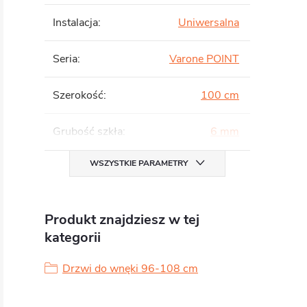
Instalacja
:
Uniwersalna
Seria
:
Varone POINT
Szerokość
:
100 cm
Grubość szkła
:
6 mm
WSZYSTKIE PARAMETRY
Produkt znajdziesz w tej
kategorii
Drzwi do wnęki 96-108 cm