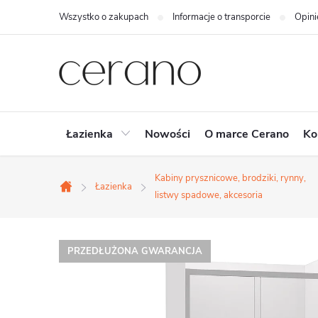
Przejść
Wszystko o zakupach
Informacje o transporcie
Opini
do
treści
Łazienka
Nowości
O marce Cerano
Ko
Kabiny prysznicowe, brodziki, rynny,
Łazienka
Home
listwy spadowe, akcesoria
PRZEDŁUŻONA GWARANCJA