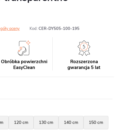
góły oceny
Kod:
CER-DY505-100-195
Obróbka powierzchni
Rozszerzona
EasyClean
gwarancja 5 lat