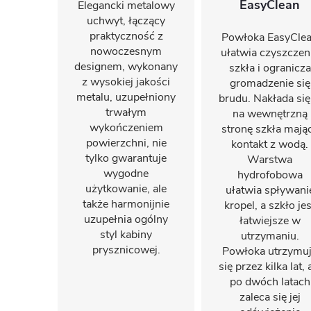
EasyClean
Elegancki metalowy
uchwyt, łączący
praktyczność z
Powłoka EasyCle
nowoczesnym
ułatwia czyszczen
designem, wykonany
szkła i ogranicza
z wysokiej jakości
gromadzenie się
metalu, uzupełniony
brudu. Nakłada się
trwałym
na wewnętrzną
wykończeniem
stronę szkła mają
powierzchni, nie
kontakt z wodą.
tylko gwarantuje
Warstwa
wygodne
hydrofobowa
użytkowanie, ale
ułatwia spływani
także harmonijnie
kropel, a szkło jes
uzupełnia ogólny
łatwiejsze w
styl kabiny
utrzymaniu.
prysznicowej.
Powłoka utrzymu
się przez kilka lat, 
po dwóch latach
zaleca się jej