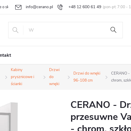
info@cerano.pl
+48 12 600 61 49
e o sklepie
Indywidualna wycena
Zwroty i reklamacje
Regula
ntakt
Kabiny
Drzwi
Drzwi do wnęki
CERANO - D
prysznicowe i
do
96-108 cm
chrom, szk
ścianki
wnęki
CERANO - Dr
przesuwne Va
- chrom, szkł