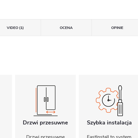
VIDEO (1)
OCENA
OPINIE
Drzwi przesuwne
Szybka instalacja
Drzwi przesuwne
FastInstall to system