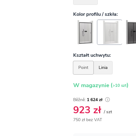
(
)
W magazynie
>10 szt
1 624 zł
923 zł
/ szt
750 zł bez VAT
Cena
jednostkowa: