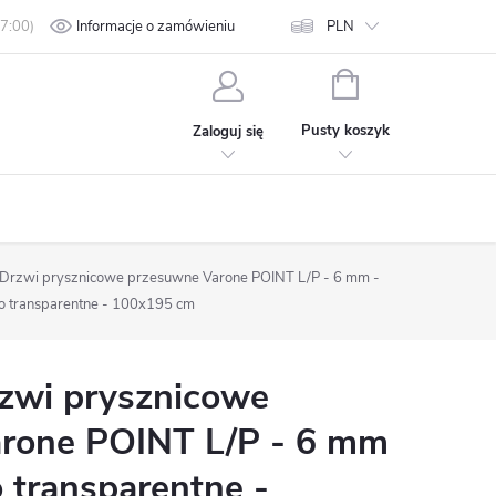
min
Polityka prywatności
Informacje o zamówieniu
Kontakt
PLN
KOSZYK
Pusty koszyk
Zaloguj się
rzwi prysznicowe przesuwne Varone POINT L/P - 6 mm -
ło transparentne - 100x195 cm
zwi prysznicowe
rone POINT L/P - 6 mm
o transparentne -