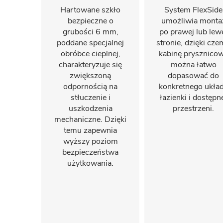
Hartowane szkło
System FlexSide
bezpieczne o
umożliwia monta
grubości 6 mm,
po prawej lub lew
poddane specjalnej
stronie, dzięki cz
obróbce cieplnej,
kabinę prysznico
charakteryzuje się
można łatwo
zwiększoną
dopasować do
odpornością na
konkretnego ukła
stłuczenie i
łazienki i dostępn
uszkodzenia
przestrzeni.
mechaniczne. Dzięki
temu zapewnia
wyższy poziom
bezpieczeństwa
użytkowania.