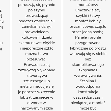
poruszają się płynnie
montażowy
po szynie
umożliwiający
ż
prowadzącej
szybki i łatwy
ej
podczas otwierania i
montaż kabiny
emu
zamykania dzięki
prysznicowej, często
wą
prowadnicom
przez jedną osobę.
kulkowym, dzięki
Panele i profile
czemu nawet ciężkie
przygotowane
du
i nieporęczne szkło
fabrycznie po prostu
ej
można łatwo
wsuwają się w siebie
przesuwać.
bez
Prowadnice są
skomplikowanego
zazwyczaj wykonane
skręcania i
z tworzywa
wyrównywania.
sztucznego lub
Stabilna i
metalu i mocuje się
wodoodporna
je poprzez wkręcenie
konstrukcja
lub zatrzaśnięcie w
oszczędza czas i
otworze w
pieniądze, a montaż
hartowanym szkle
może być