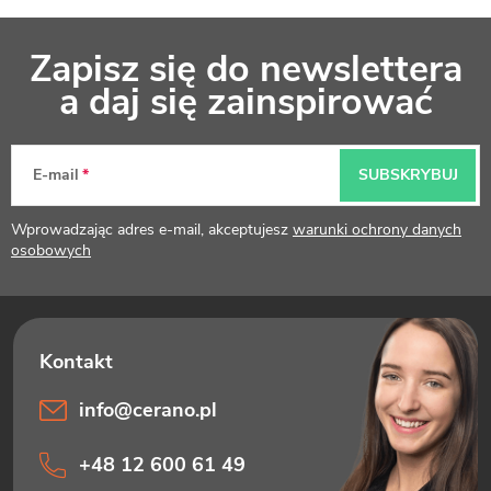
S
Zapisz się do newslettera
t
a daj się zainspirować
o
p
E-mail
SUBSKRYBUJ
k
Wprowadzając adres e-mail, akceptujesz
warunki ochrony danych
a
osobowych
info
@
cerano.pl
+48 12 600 61 49