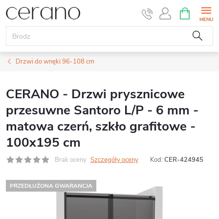
Przejść
KOSZYK
do
treści
Drzwi do wnęki 96-108 cm
CERANO - Drzwi prysznicowe
przesuwne Santoro L/P - 6 mm -
matowa czerń, szkło grafitowe -
100x195 cm
Brak oceny
Szczegóły oceny
Kod:
CER-424945
PRZEDŁUŻONA GWARANCJA