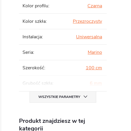
Kolor profilu
:
Czarna
Kolor szkła
:
Przezroczysty
Instalacja
:
Uniwersalna
Seria
:
Marino
Szerokość
:
100 cm
Grubość szkła
:
6 mm
WSZYSTKIE PARAMETRY
Produkt znajdziesz w tej
kategorii