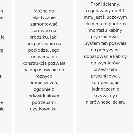
Profil ścienny,
regulowany do 30
an
Można go
mm, jest kluczowym
ie
elastycznie
elementem podczas
zamontować
montażu kabiny
zarówno na
prysznicowej.
 ją
brodziku, jak i
System ten pozwala
bezpośrednio na
na precyzyjne
cą
podłodze. Jego
dopasowanie kabiny
uniwersalna
do wymiarów
konstrukcja pozwala
przestrzeni
na dopasowanie do
prysznicowej,
e
różnych
kompensując
t
pomieszczeń,
jednocześnie
zgodnie z
krzywizny i
indywidualnymi
nierówności ścian.
je
potrzebami
ale
użytkownika.