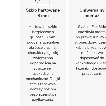
Szkło hartowane
Uniwersalny
6 mm
montaż
Hartowane szkło
System FlexSide
bezpieczne o
umożliwia monta
grubości 6 mm,
po prawej lub lew
poddane specjalnej
stronie, dzięki cz
obróbce cieplnej,
kabinę prysznico
charakteryzuje się
można łatwo
zwiększoną
dopasować do
odpornością na
konkretnego ukła
stłuczenie i
łazienki i dostępn
uszkodzenia
przestrzeni.
mechaniczne. Dzięki
temu zapewnia
wyższy poziom
bezpieczeństwa
użytkowania.