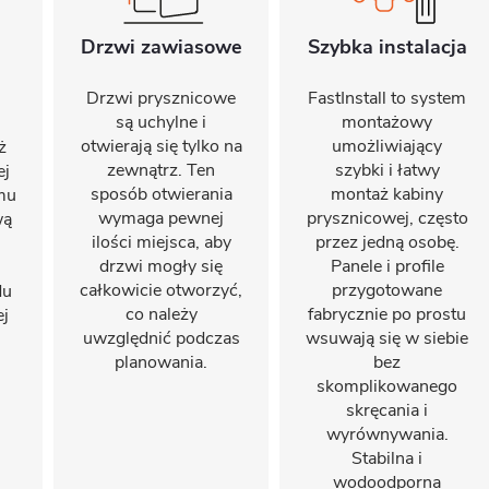
Drzwi zawiasowe
Szybka instalacja
Drzwi prysznicowe
FastInstall to system
są uchylne i
montażowy
otwierają się tylko na
umożliwiający
ż
zewnątrz. Ten
szybki i łatwy
ej
sposób otwierania
montaż kabiny
emu
wymaga pewnej
prysznicowej, często
wą
ilości miejsca, aby
przez jedną osobę.
drzwi mogły się
Panele i profile
całkowicie otworzyć,
przygotowane
du
co należy
fabrycznie po prostu
ej
uwzględnić podczas
wsuwają się w siebie
planowania.
bez
skomplikowanego
skręcania i
wyrównywania.
Stabilna i
wodoodporna