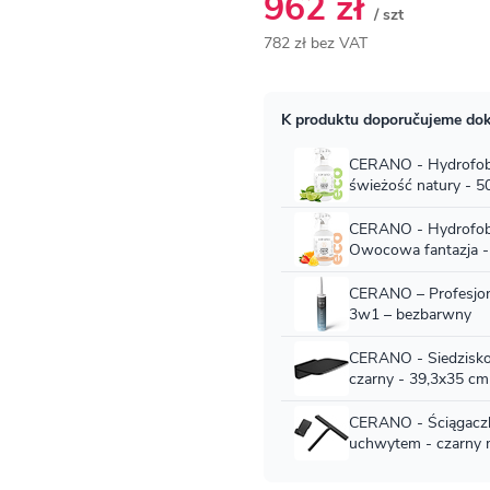
962 zł
/ szt
782 zł bez VAT
Cena
jednostkowa: