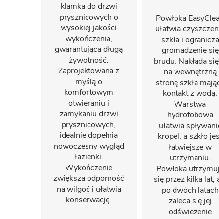
klamka do drzwi
prysznicowych o
Powłoka EasyCle
wysokiej jakości
ułatwia czyszczen
wykończenia,
szkła i ogranicza
gwarantująca długą
gromadzenie się
żywotność.
brudu. Nakłada się
Zaprojektowana z
na wewnętrzną
myślą o
stronę szkła mają
komfortowym
kontakt z wodą.
otwieraniu i
Warstwa
zamykaniu drzwi
hydrofobowa
prysznicowych,
ułatwia spływani
idealnie dopełnia
kropel, a szkło jes
nowoczesny wygląd
łatwiejsze w
łazienki.
utrzymaniu.
Wykończenie
Powłoka utrzymu
zwiększa odporność
się przez kilka lat, 
na wilgoć i ułatwia
po dwóch latach
konserwację.
zaleca się jej
odświeżenie