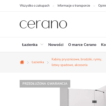
Przejść
Wszystko o zakupach
Informacje o transporcie
Opini
do
treści
Łazienka
Nowości
O marce Cerano
Ko
Kabiny prysznicowe, brodziki, rynny,
Łazienka
Home
listwy spadowe, akcesoria
PRZEDŁUŻONA GWARANCJA