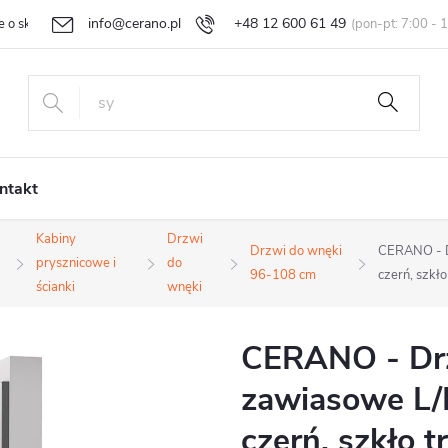
info@cerano.pl
+48 12 600 61 49
e o sklepie
Indywidualna wycena
Zwroty i reklamacje
Regula
ntakt
Kabiny
Drzwi
Drzwi do wnęki
CERANO - D
prysznicowe i
do
96-108 cm
czerń, szkł
ścianki
wnęki
CERANO - Drz
zawiasowe L/
czerń, szkło 