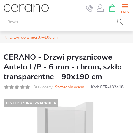
Przejść
KOSZYK
do
treści
Drzwi do wnęki 87–100 cm
CERANO - Drzwi prysznicowe
Antelo L/P - 6 mm - chrom, szkło
transparentne - 90x190 cm
Brak oceny
Szczegóły oceny
Kod:
CER-432418
PRZEDŁUŻONA GWARANCJA