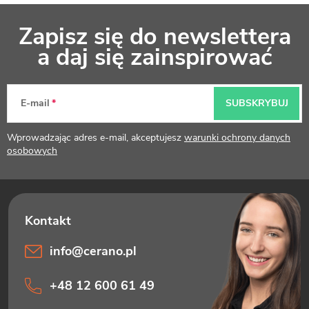
S
Zapisz się do newslettera
t
a daj się zainspirować
o
p
E-mail
SUBSKRYBUJ
k
Wprowadzając adres e-mail, akceptujesz
warunki ochrony danych
a
osobowych
info
@
cerano.pl
+48 12 600 61 49