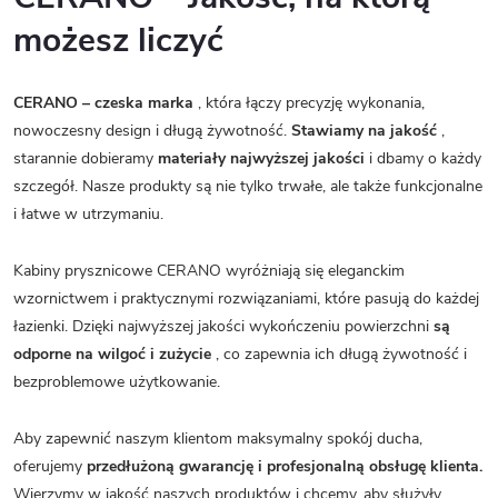
możesz liczyć
CERANO – czeska marka
, która łączy precyzję wykonania,
nowoczesny design i długą żywotność.
Stawiamy na jakość
,
starannie dobieramy
materiały najwyższej jakości
i dbamy o każdy
szczegół. Nasze produkty są nie tylko trwałe, ale także funkcjonalne
i łatwe w utrzymaniu.
Kabiny prysznicowe CERANO wyróżniają się eleganckim
wzornictwem i praktycznymi rozwiązaniami, które pasują do każdej
łazienki. Dzięki najwyższej jakości wykończeniu powierzchni
są
odporne na wilgoć i zużycie
, co zapewnia ich długą żywotność i
bezproblemowe użytkowanie.
Aby zapewnić naszym klientom maksymalny spokój ducha,
oferujemy
przedłużoną gwarancję i profesjonalną obsługę klienta.
Wierzymy w jakość naszych produktów i chcemy, aby służyły