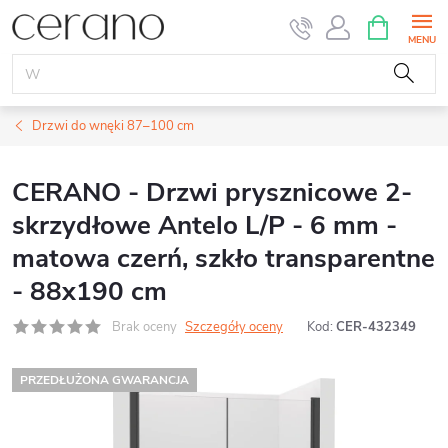
Przejść
KOSZYK
do
treści
Drzwi do wnęki 87–100 cm
CERANO - Drzwi prysznicowe 2-
skrzydłowe Antelo L/P - 6 mm -
matowa czerń, szkło transparentne
- 88x190 cm
Brak oceny
Szczegóły oceny
Kod:
CER-432349
PRZEDŁUŻONA GWARANCJA