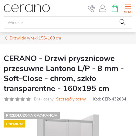
Przejść
KOSZYK
do
treści
Drzwi do wnęki 156-160 cm
CERANO - Drzwi prysznicowe
przesuwne Lantono L/P - 8 mm -
Soft-Close - chrom, szkło
transparentne - 160x195 cm
Brak oceny
Szczegóły oceny
Kod:
CER-432034
PRZEDŁUŻONA GWARANCJA
PREMIUM