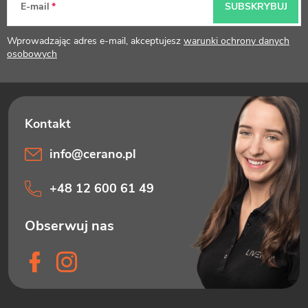
p
E-mail
SUBSKRYBUJ
k
Wprowadzając adres e-mail, akceptujesz
warunki ochrony danych
a
osobowych
info
@
cerano.pl
+48 12 600 61 49