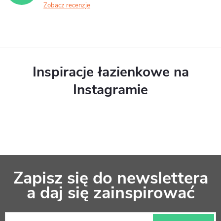
Zobacz recenzje
Inspiracje łazienkowe na
Instagramie
S
Zapisz się do newslettera
t
a daj się zainspirować
o