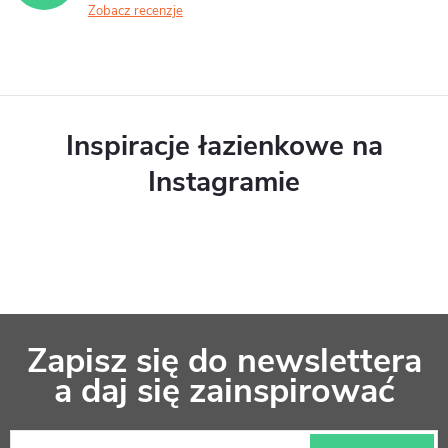
Zobacz recenzje
Inspiracje łazienkowe na
Instagramie
S
Zapisz się do newslettera
t
a daj się zainspirować
o