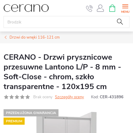
Przejść
KOSZYK
do
treści
Drzwi do wnęki 116-121 cm
CERANO - Drzwi prysznicowe
przesuwne Lantono L/P - 8 mm -
Soft-Close - chrom, szkło
transparentne - 120x195 cm
Brak oceny
Szczegóły oceny
Kod:
CER-431896
PRZEDŁUŻONA GWARANCJA
PREMIUM