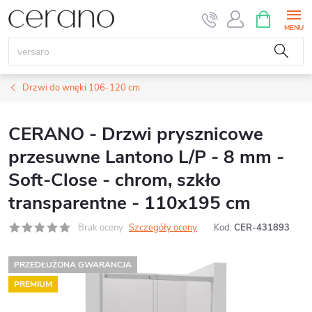
Przejść
KOSZYK
do
treści
Drzwi do wnęki 106-120 cm
CERANO - Drzwi prysznicowe
przesuwne Lantono L/P - 8 mm -
Soft-Close - chrom, szkło
transparentne - 110x195 cm
Brak oceny
Szczegóły oceny
Kod:
CER-431893
PRZEDŁUŻONA GWARANCJA
PREMIUM