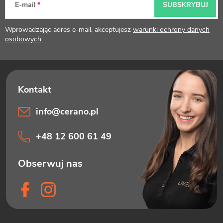
p
E-mail
SUBSKRYBUJ
k
Wprowadzając adres e-mail, akceptujesz
warunki ochrony danych
a
osobowych
info
@
cerano.pl
+48 12 600 61 49