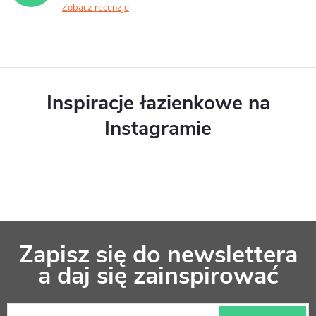
Zobacz recenzje
Inspiracje łazienkowe na
Instagramie
S
Zapisz się do newslettera
t
a daj się zainspirować
o