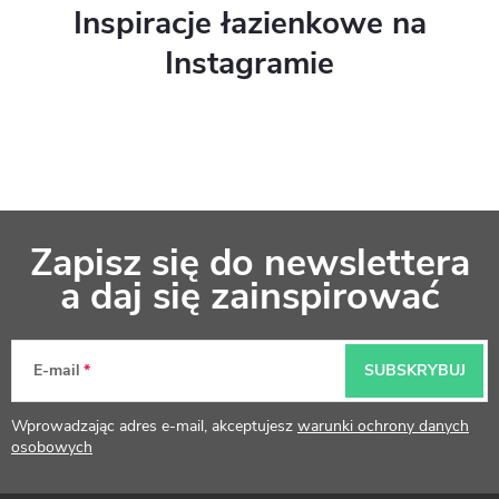
Inspiracje łazienkowe na
Instagramie
S
Zapisz się do newslettera
t
a daj się zainspirować
o
p
E-mail
SUBSKRYBUJ
k
Wprowadzając adres e-mail, akceptujesz
warunki ochrony danych
a
osobowych