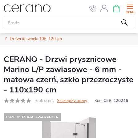
Przejść
KOSZYK
do
treści
Drzwi do wnęki 106-120 cm
CERANO - Drzwi prysznicowe
Marino L/P zawiasowe - 6 mm -
matowa czerń, szkło przezroczyste
- 110x190 cm
Brak oceny
Szczegóły oceny
Kod:
CER-420246
PRZEDŁUŻONA GWARANCJA