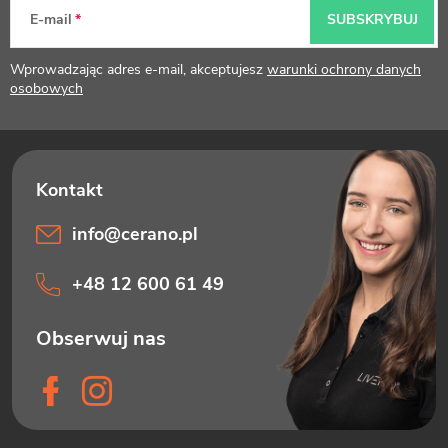
p
E-mail
SUBSKRYBUJ
k
Wprowadzając adres e-mail, akceptujesz
warunki ochrony danych
a
osobowych
info
@
cerano.pl
+48 12 600 61 49